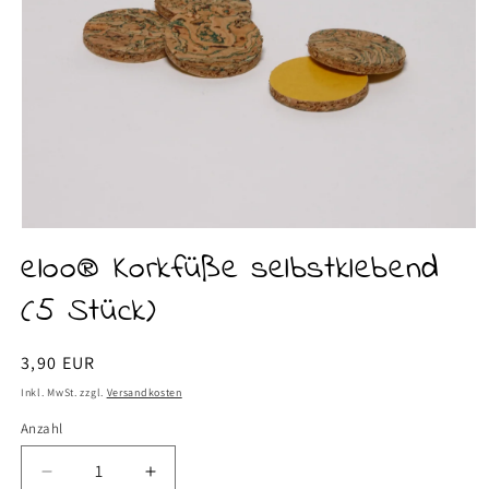
Medien
1
eloo® Korkfüße selbstklebend
in
Modal
(5 Stück)
öffnen
Normaler
3,90 EUR
Preis
Inkl. MwSt. zzgl.
Versandkosten
Anzahl
Verringere
Erhöhe