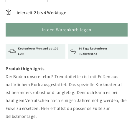
die
die
Menge
Menge
Lieferzeit 2 bis 4 Werktage
für
für
eloo®
eloo®
Korkfüße
Korkfüße
In den Warenkorb legen
selbstklebend
selbstklebend
(5
(5
Stück)
Stück)
Kostenloser Versand ab 100
30 Tage kostenloser
EUR
Rückversand
Produkthighlights
Der Boden unserer eloo® Trenntoiletten ist mit Füßen aus
natürlichem Kork ausgestattet. Das spezielle Korkmaterial
ist besonders robust und langlebig. Dennoch kann es bei
häufigem Verrutschen nach einigen Jahren nötig werden, die
Füße zu ersetzen. Hier erhältst du passende Füße zur
Selbstmontage.